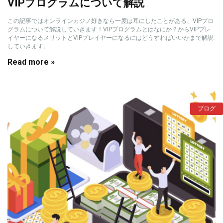
VIPプログラムについて解説
この記事ではオンラインカジノ好きなら一度は耳にしたことがある、VIPプロ
グラムについて解説していきます！VIPプログラムとはなにか？からVIPプレ
イヤーになるメリットとVIPプレイヤーになるにはどうすればいいかまで解説
していきます。
Read more »
ブログ