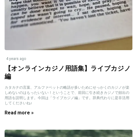
4 years ago
【オンラインカジノ用語集】ライブカジノ
編
カタカナの言葉、アルファベットの略語が多いためにせっかくのカジノが楽
しめないのはもったいない！ということで、前回に引き続きカジノで頻出の
用語を説明します。今回は「ライブカジノ編」です。辞典代わりに是非活用
してくださいね♪
Read more »