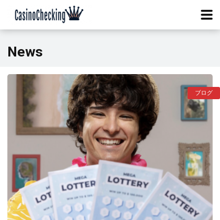
News
ブログ