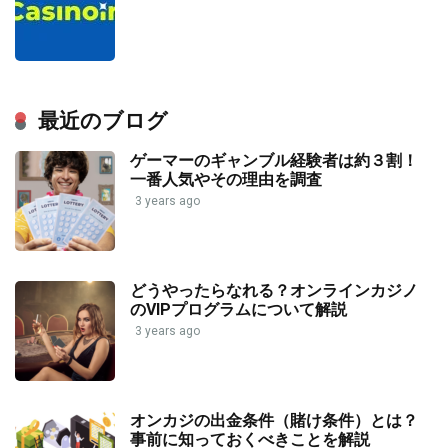
最近のブログ
ゲーマーのギャンブル経験者は約３割！
一番人気やその理由を調査
3 years ago
どうやったらなれる？オンラインカジノ
のVIPプログラムについて解説
3 years ago
オンカジの出金条件（賭け条件）とは？
事前に知っておくべきことを解説