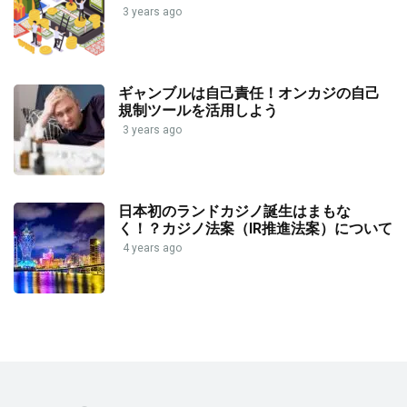
3 years ago
ギャンブルは自己責任！オンカジの自己
規制ツールを活用しよう
3 years ago
日本初のランドカジノ誕生はまもな
く！？カジノ法案（IR推進法案）について
4 years ago