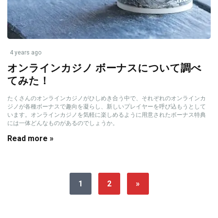
4 years ago
オンラインカジノ ボーナスについて調べ
てみた！
たくさんのオンラインカジノがひしめき合う中で、それぞれのオンラインカ
ジノが各種ボーナスで趣向を凝らし、新しいプレイヤーを呼び込もうとして
います。オンラインカジノを気軽に楽しめるように用意されたボーナス特典
には一体どんなものがあるのでしょうか。
Read more »
1
2
»