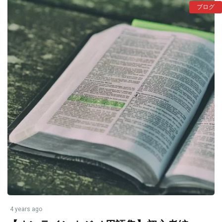
ブログ
4 years ago