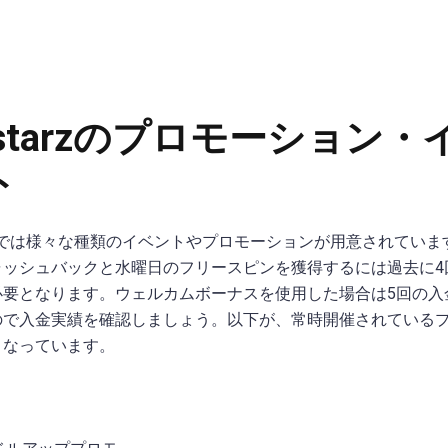
tstarzのプロモーション・
ト
tarzでは様々な種類のイベントやプロモーションが用意されてい
ャッシュバックと水曜日のフリースピンを獲得するには過去に4
必要となります。ウェルカムボーナスを使用した場合は5回の入
ので入金実績を確認しましょう。以下が、常時開催されている
となっています。