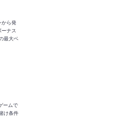
ンから発
ボーナス
の最大ベ
ゲームで
賭け条件