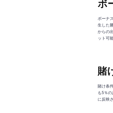
ボ
ボーナ
生した
からの
ット可能
賭
賭け条
も5％
に反映