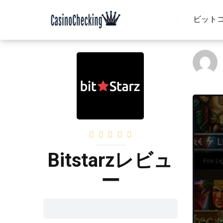
ビット
Bitstarzレビュ
ー