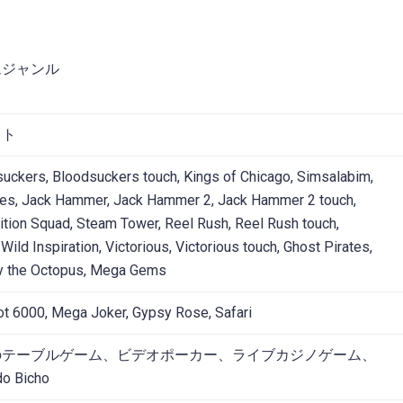
ムジャンル
ット
uckers, Bloodsuckers touch, Kings of Chicago, Simsalabim,
es, Jack Hammer, Jack Hammer 2, Jack Hammer 2 touch,
tion Squad, Steam Tower, Reel Rush, Reel Rush touch,
Wild Inspiration, Victorious, Victorious touch, Ghost Pirates,
y the Octopus, Mega Gems
t 6000, Mega Joker, Gypsy Rose, Safari
のテーブルゲーム、ビデオポーカー、ライブカジノゲーム、
do Bicho