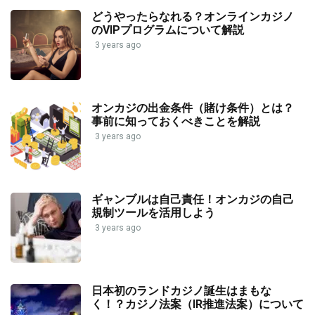
どうやったらなれる？オンラインカジノ
のVIPプログラムについて解説
3 years ago
オンカジの出金条件（賭け条件）とは？
事前に知っておくべきことを解説
3 years ago
ギャンブルは自己責任！オンカジの自己
規制ツールを活用しよう
3 years ago
日本初のランドカジノ誕生はまもな
く！？カジノ法案（IR推進法案）について