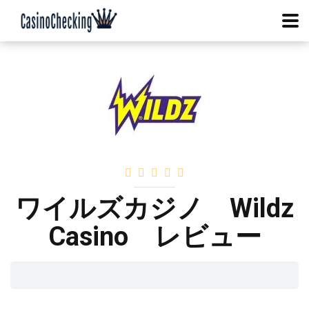
ワイルズカジノ Wildz
Casino レビュー