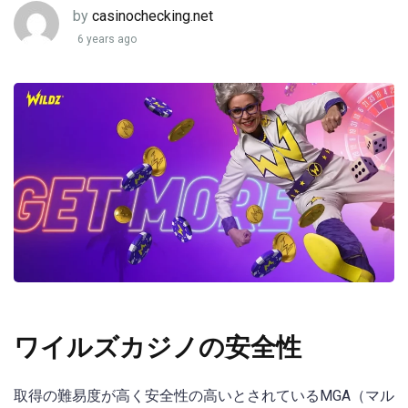
by
casinochecking.net
6 years ago
ワイルズカジノの安全性
取得の難易度が高く安全性の高いとされているMGA（マル