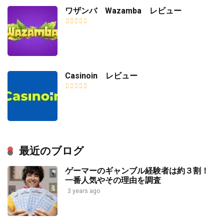
ワザンバ Wazamba レビュー
Casinoin レビュー
最近のブログ
ゲーマーのギャンブル経験者は約３割！
一番人気やその理由を調査
3 years ago