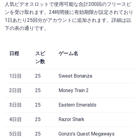
人気ビデオスロットで使用可能な合計200回のフリースピ
ンを受け取れます。24時間後に有効期限が設定されており
1日あたり25回分がアカウントに追加されます。詳細は以
下の表の通りです。
日程
スピ
ゲーム名
ン数
1日目
25
Sweet Bonanza
2日目
25
Money Train 2
3日目
25
Eastern Emeralds
4日目
25
Razor Shark
5日目
25
Gonzo’s Quest Megaways