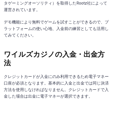
タゲーミングオーソリティ）を取得したRootz社によって
運営されています。
デモ機能により無料でゲームを試すことができるので、プ
ラットフォームの使い心地、入金前の練習としても活用し
てみてください。
ワイルズカジノの入金・出金方
法
クレジットカードが入金にのみ利用できるため電子マネー
口座が必須となります。基本的に入金と出金では同じ決済
方法を使用しなければなりません。クレジットカードで入
金した場合は出金に電子マネーが選択できます。