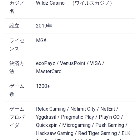
カジノ
Wildz Casino （ワイルズカジノ）
名
設立
2019年
ライセ
MGA
ンス
決済方
ecoPayz / VenusPoint / VISA /
法
MasterCard
ゲーム
1200+
数
ゲーム
Relax Gaming / Nolimit City / NetEnt /
プロバ
Yggdrasil / Pragmatic Play / Play’n GO /
イダ
Quickspin / Microgaming / Push Gaming /
Hacksaw Gaming / Red Tiger Gaming / ELK