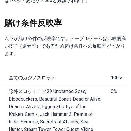
は1ベットあたり￥500と減額されます。
賭け条件反映率
以下が賭け条件の反映率です。テーブルゲームは比較的高
いRTP（還元率）であるため賭け条件への反映率が下がり
ます。
全てのカジノスロット
100%
除外スロット：1429 Uncharted Seas,
0%
Bloodsuckers, Beautiful Bones Dead or Alive,
Dead or Alive 2, Eggomatic, Eye of the
Kraken, Gemix, Jack Hammer 2, Pearls of
India, Scrooge, Secrets of Atlantis, Sea
Hunter, Steam Tower, Tower Quest, Viking