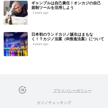
ギャンブルは自己責任！オンカジの自己
規制ツールを活用しよう
3 years ago
日本初のランドカジノ誕生はまもな
く！？カジノ法案（IR推進法案）について
4 years ago
プライバシーポリシー
カジノチェッキング