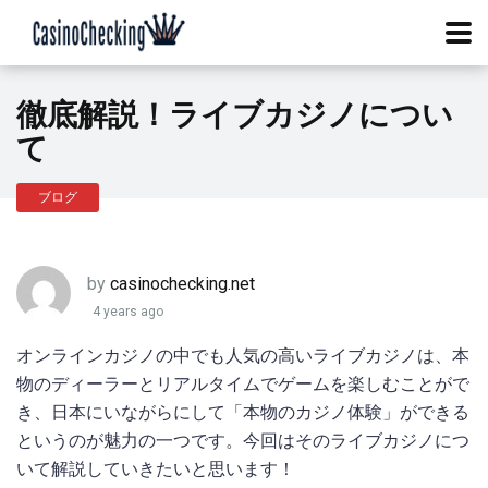
徹底解説！ライブカジノについ
て
ブログ
by
casinochecking.net
4 years ago
オンラインカジノの中でも人気の高いライブカジノは、本
物のディーラーとリアルタイムでゲームを楽しむことがで
き、日本にいながらにして「本物のカジノ体験」ができる
というのが魅力の一つです。今回はそのライブカジノにつ
いて解説していきたいと思います！