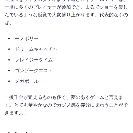
一度に多くのプレイヤーが参加でき、まるでショーを楽し
んでいるような感覚で大変盛り上がります。代表的なもの
は、
モノポリー
ドリームキャッチャー
クレイジータイム
ゴンゾークエスト
メガボール
一攫千金が狙えるものも多く、夢のあるゲームと言えま
す。とても華やかなのでカジノ感を存分に味わうことがで
きますよ。