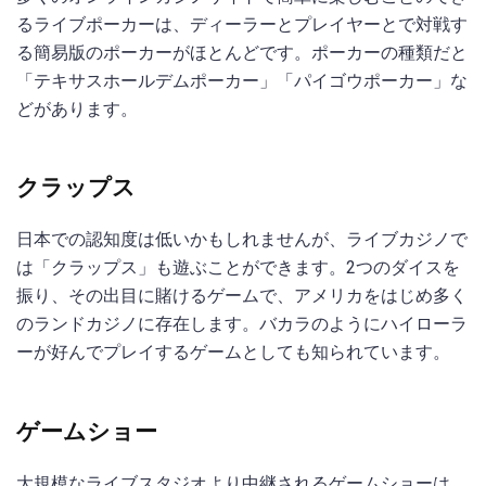
るライブポーカーは、ディーラーとプレイヤーとで対戦す
る簡易版のポーカーがほとんどです。ポーカーの種類だと
「テキサスホールデムポーカー」「パイゴウポーカー」な
どがあります。
クラップス
日本での認知度は低いかもしれませんが、ライブカジノで
は「クラップス」も遊ぶことができます。2つのダイスを
振り、その出目に賭けるゲームで、アメリカをはじめ多く
のランドカジノに存在します。バカラのようにハイローラ
ーが好んでプレイするゲームとしても知られています。
ゲームショー
大規模なライブスタジオより中継されるゲームショーは、