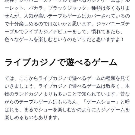
現在、ジャパニーズテーブルで遊べるカジノゲームは、ル
ーレット、バカラ、ブラックジャック。種類は多くありま
せんが、人気が高いテーブルゲームはカバーされているの
で十分楽しめるのではないかと思います。ジャパニーズテ
ーブルでライブカジノデビューをして、慣れてきたら、
色々なゲームを楽しむというのもアリだと思いますよ！
ライブカジノで遊べるゲーム
では、ここからライブカジノで遊べるゲームの種類を見て
いきましょう。ライブカジノで遊べるゲームは数多く、本
物のランドカジノよりも多いことで知られています。昔な
がらのテーブルゲームはもちろん、「ゲームショー」と呼
ばれる、まるでショーを楽しむかのようにカジノゲームを
楽しめるものもあります。