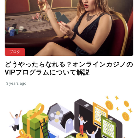
ブログ
どうやったらなれる？オンラインカジノの
VIPプログラムについて解説
3 years ago