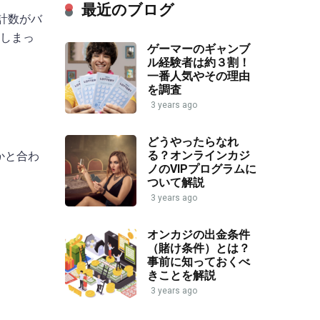
最近のブログ
計数がバ
てしまっ
ゲーマーのギャンブ
ル経験者は約３割！
一番人気やその理由
を調査
3 years ago
どうやったらなれ
る？オンラインカジ
かと合わ
ノのVIPプログラムに
ついて解説
3 years ago
オンカジの出金条件
（賭け条件）とは？
事前に知っておくべ
きことを解説
3 years ago