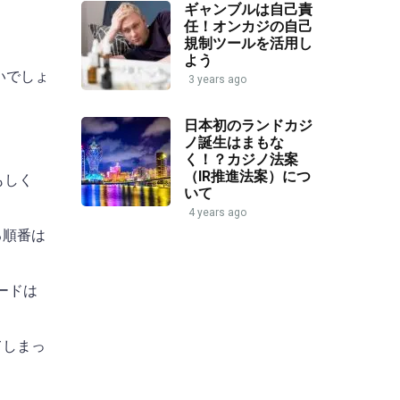
ギャンブルは自己責
任！オンカジの自己
規制ツールを活用し
よう
いでしょ
3 years ago
日本初のランドカジ
ノ誕生はまもな
く！？カジノ法案
（IR推進法案）につ
もしく
いて
4 years ago
る順番は
ードは
てしまっ